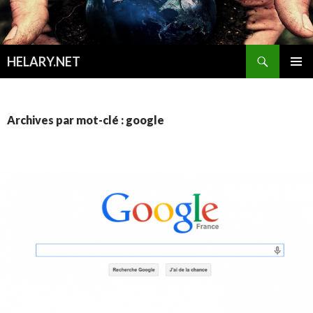
Recherche
HELARY.NET
ALLER
MENU
AU
PRINCI
CONTENU
Archives par mot-clé : google