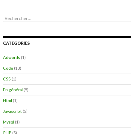
R
e
c
h
e
CATÉGORIES
r
c
h
Adwords
(1)
e
r
Code
(13)
:
CSS
(1)
En général
(9)
Html
(1)
Javascript
(5)
Mysql
(1)
PHP
(5)