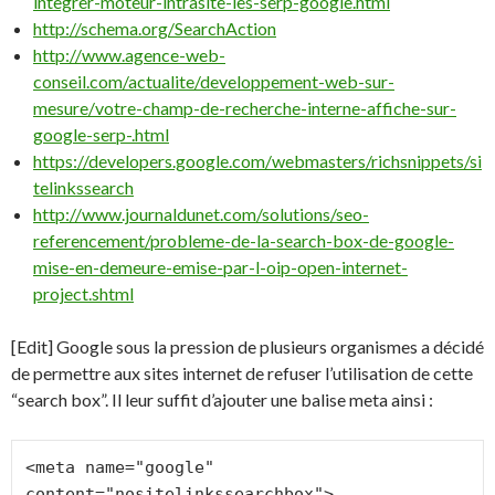
integrer-moteur-intrasite-les-serp-google.html
http://schema.org/SearchAction
http://www.agence-web-
conseil.com/actualite/developpement-web-sur-
mesure/votre-champ-de-recherche-interne-affiche-sur-
google-serp-.html
https://developers.google.com/webmasters/richsnippets/si
telinkssearch
http://www.journaldunet.com/solutions/seo-
referencement/probleme-de-la-search-box-de-google-
mise-en-demeure-emise-par-l-oip-open-internet-
project.shtml
[Edit] Google sous la pression de plusieurs organismes a décidé
de permettre aux sites internet de refuser l’utilisation de cette
“search box”. Il leur suffit d’ajouter une balise meta ainsi :
<meta name="google" 
content="nositelinkssearchbox">