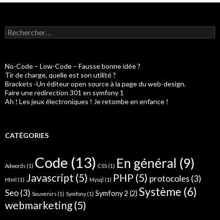
R
e
c
h
e
No-Code – Low-Code – Fausse bonne idée ?
r
Tir de charge, quelle est son utilité ?
c
Brackets -Un éditeur open source à la page du web-design.
h
Faire une redirection 301 en symfony 1
e
Ah ! Les jeux électroniques ! Je retombe en enfance !
r
:
CATÉGORIES
Code
(13)
En général
(9)
Adwords
(1)
CSS
(1)
Javascript
(5)
PHP
(5)
protocoles
(3)
Html
(1)
Mysql
(1)
Système
(6)
Seo
(3)
Symfony 2
(2)
Souvenirs
(1)
Symfony
(1)
webmarketing
(5)