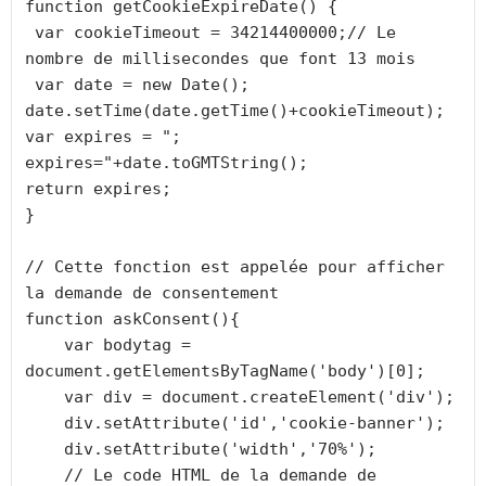
function getCookieExpireDate() {

 var cookieTimeout = 34214400000;// Le 
nombre de millisecondes que font 13 mois 

 var date = new Date();

date.setTime(date.getTime()+cookieTimeout);

var expires = "; 
expires="+date.toGMTString();

return expires;

}

// Cette fonction est appelée pour afficher 
la demande de consentement

function askConsent(){

    var bodytag = 
document.getElementsByTagName('body')[0];

    var div = document.createElement('div');

    div.setAttribute('id','cookie-banner');

    div.setAttribute('width','70%');

    // Le code HTML de la demande de 