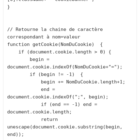
}

// Retourne la chaine de caractère 
correspondant à nom=valeur

function getCookie(NomDuCookie)  {

    if (document.cookie.length > 0) {

        begin = 
document.cookie.indexOf(NomDuCookie+"=");

        if (begin != -1)  {

            begin += NomDuCookie.length+1;

            end = 
document.cookie.indexOf(";", begin);

            if (end == -1) end = 
document.cookie.length;

            return 
unescape(document.cookie.substring(begin, 
end));
