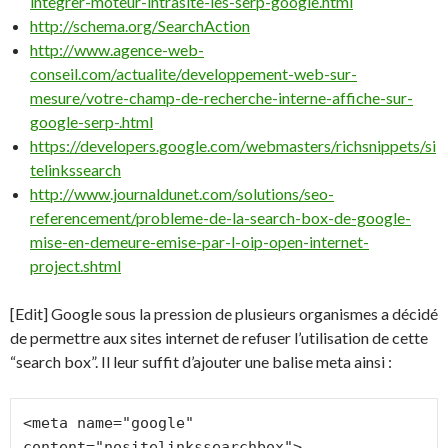
integrer-moteur-intrasite-les-serp-google.html
http://schema.org/SearchAction
http://www.agence-web-
conseil.com/actualite/developpement-web-sur-
mesure/votre-champ-de-recherche-interne-affiche-sur-
google-serp-.html
https://developers.google.com/webmasters/richsnippets/si
telinkssearch
http://www.journaldunet.com/solutions/seo-
referencement/probleme-de-la-search-box-de-google-
mise-en-demeure-emise-par-l-oip-open-internet-
project.shtml
[Edit] Google sous la pression de plusieurs organismes a décidé
de permettre aux sites internet de refuser l’utilisation de cette
“search box”. Il leur suffit d’ajouter une balise meta ainsi :
<meta name="google" 
content="nositelinkssearchbox">