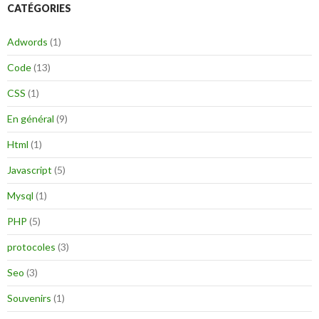
CATÉGORIES
r
c
h
Adwords
(1)
e
r
Code
(13)
:
CSS
(1)
En général
(9)
Html
(1)
Javascript
(5)
Mysql
(1)
PHP
(5)
protocoles
(3)
Seo
(3)
Souvenirs
(1)