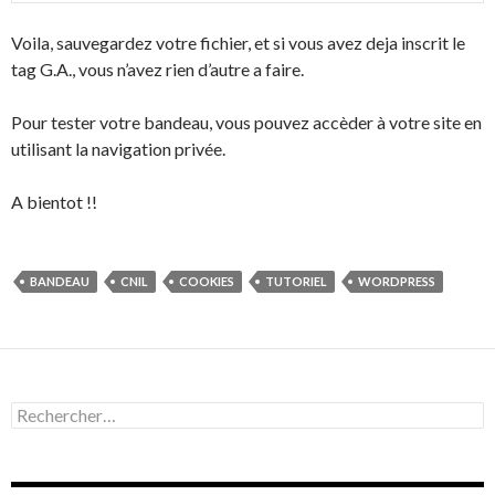
Voila, sauvegardez votre fichier, et si vous avez deja inscrit le
tag G.A., vous n’avez rien d’autre a faire.
Pour tester votre bandeau, vous pouvez accèder à votre site en
utilisant la navigation privée.
A bientot !!
BANDEAU
CNIL
COOKIES
TUTORIEL
WORDPRESS
R
e
c
h
e