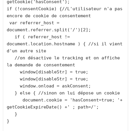
getCookie('hasConsent');

if (!consentCookie) {//L'utilisateur n'a pas 
encore de cookie de consentement

 var referrer_host = 
document.referrer.split('/')[2];

   if ( referrer_host != 
document.location.hostname ) { //si il vient 
d'un autre site

   //on désactive le tracking et on affiche 
la demande de consentement            

     window[disableStr] = true;

     window[disableStr] = true;

     window.onload = askConsent;

   } else { //sinon on lui dépose un cookie 

      document.cookie = 'hasConsent=true; '+ 
getCookieExpireDate() +' ; path=/';

   }

}
