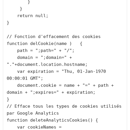
        }

     }

    return null;

}

// Fonction d'effacement des cookies   

function delCookie(name )   {

    path = ";path=" + "/";

    domain = ";domain=" + 
"."+document.location.hostname;

    var expiration = "Thu, 01-Jan-1970 
00:00:01 GMT";

    document.cookie = name + "=" + path + 
domain + ";expires=" + expiration;

}

// Efface tous les types de cookies utilisés 
par Google Analytics    

function deleteAnalyticsCookies() {

    var cookieNames = 