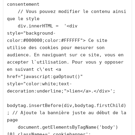
consentement

    // Vous pouvez modifier le contenu ainsi 
que le style

    div.innerHTML =  '<div 
style="background-
color:#000000;color:#FFFFFF"> Ce site 
utilise des cookies pour mesurer son 
audience. En naviguant sur ce site, vous en 
accepter l`utilisation. Pour vous y opposer 
en suivant c\'est <a 
href="javascript:gaOptout()" 
style="color:white;text-
decoration:underline;">lien</a>.</div>';

bodytag.insertBefore(div,bodytag.firstChild)
; // Ajoute la bannière juste au début de la 
page 

    document.getElementsByTagName('body')
[0].className+=' cookiebanner';
