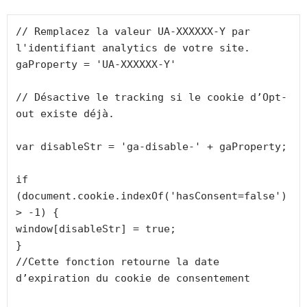
// Remplacez la valeur UA-XXXXXX-Y par 
l'identifiant analytics de votre site.

gaProperty = 'UA-XXXXXX-Y'

// Désactive le tracking si le cookie d’Opt-
out existe déjà.

var disableStr = 'ga-disable-' + gaProperty;

if 
(document.cookie.indexOf('hasConsent=false') 
> -1) {

window[disableStr] = true;

}

//Cette fonction retourne la date 
d’expiration du cookie de consentement 
