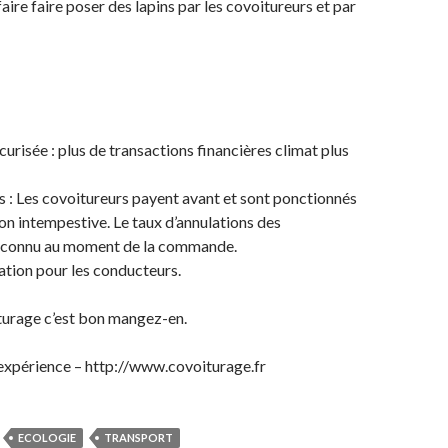
aire faire poser des lapins par les covoitureurs et par
urisée : plus de transactions financières climat plus
s : Les covoitureurs payent avant et sont ponctionnés
ion intempestive. Le taux d’annulations des
 connu au moment de la commande.
isation pour les conducteurs.
iturage c’est bon mangez-en.
expérience – http://www.covoiturage.fr
ECOLOGIE
TRANSPORT