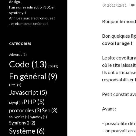
design.
2012/12/31
:
Faire une redirection 301 en
symfony 1
Ah ! Les jeux électroniques !
Bonjour le mond
Je retombe en enfance !
Bon quelques lig
covoiturage !
CATÉGORIES
Adwords
(1)
Le site covoitur
Code
(13)
où le site laissa
CSS
(1)
Ils ont officiali
En général
(9)
responsabiliser 
Html
(1)
Javascript
(5)
Petit constat ava
PHP
(5)
Mysql
(1)
Avant :
protocoles
(3)
Seo
(3)
Souvenirs
(1)
Symfony
(1)
Symfony 2
(2)
– possibilité de 
Système
(6)
– on pouvait arra