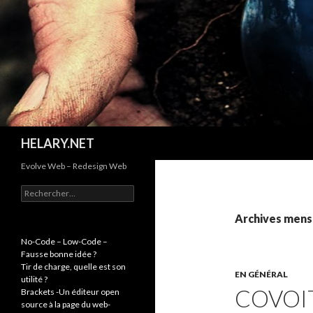
Recherche
HELARY.NET
Evolve Web – Redesign Web
R
e
c
Archives mens
h
e
No-Code – Low-Code –
r
Fausse bonne idée ?
c
Tir de charge, quelle est son
EN GÉNÉRAL
h
utilité ?
COVOI
e
Brackets -Un éditeur open
r
source à la page du web-