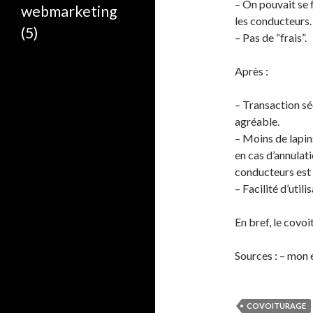
– On pouvait se f
webmarketing
les conducteurs.
(5)
– Pas de “frais”.
Après :
– Transaction séc
agréable.
– Moins de lapin
en cas d’annulat
conducteurs est
– Facilité d’util
En bref, le covo
Sources : – mon 
COVOITURAGE