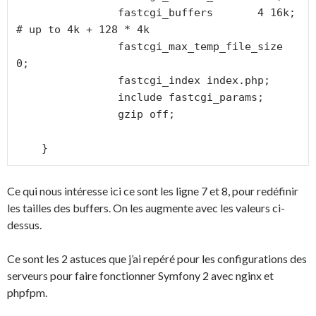
                fastcgi_buffers       4 16k;  
# up to 4k + 128 * 4k

                fastcgi_max_temp_file_size 
0;

                fastcgi_index index.php;

                include fastcgi_params;

                gzip off;

    }
Ce qui nous intéresse ici ce sont les ligne 7 et 8, pour redéfinir
les tailles des buffers. On les augmente avec les valeurs ci-
dessus.
Ce sont les 2 astuces que j’ai repéré pour les configurations des
serveurs pour faire fonctionner Symfony 2 avec nginx et
phpfpm.