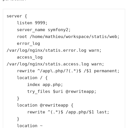
server {

    listen 9999;

    server_name symfony2;

    root /home/mathieu/workspace/statis/web;

    error_log 
/var/log/nginx/statis.error.log warn;

    access_log 
/var/log/nginx/statis.access.log warn;

    rewrite ^/app\.php/?(.*)$ /$1 permanent;

    location / {

        index app.php;

        try_files $uri @rewriteapp;

    }

    location @rewriteapp {

        rewrite ^(.*)$ /app.php/$1 last;

    }

    location ~ 