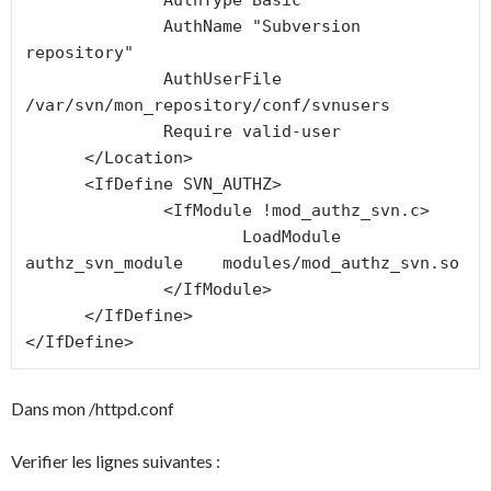
              AuthType Basic

              AuthName "Subversion 
repository"

              AuthUserFile 
/var/svn/mon_repository/conf/svnusers

              Require valid-user

      </Location>

      <IfDefine SVN_AUTHZ>

              <IfModule !mod_authz_svn.c>

                      LoadModule 
authz_svn_module    modules/mod_authz_svn.so

              </IfModule>

      </IfDefine>

</IfDefine>
Dans mon /httpd.conf
Verifier les lignes suivantes :