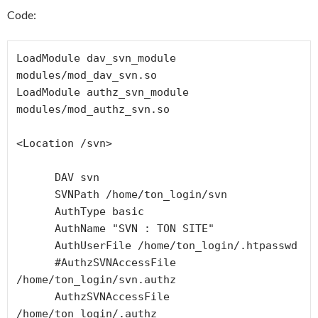
Code:
LoadModule dav_svn_module 
modules/mod_dav_svn.so 

LoadModule authz_svn_module 
modules/mod_authz_svn.so

<Location /svn>

      DAV svn

      SVNPath /home/ton_login/svn

      AuthType basic

      AuthName "SVN : TON SITE"

      AuthUserFile /home/ton_login/.htpasswd

      #AuthzSVNAccessFile 
/home/ton_login/svn.authz

      AuthzSVNAccessFile 
/home/ton_login/.authz
