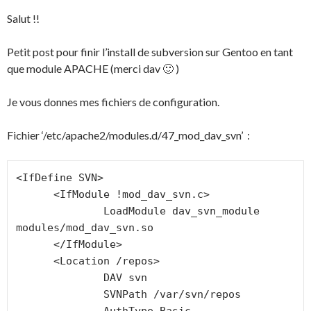
Salut !!
Petit post pour finir l’install de subversion sur Gentoo en tant
que module APACHE (merci dav 🙂 )
Je vous donnes mes fichiers de configuration.
Fichier ‘/etc/apache2/modules.d/47_mod_dav_svn’ :
<IfDefine SVN>

      <IfModule !mod_dav_svn.c>

              LoadModule dav_svn_module      
modules/mod_dav_svn.so

      </IfModule>

      <Location /repos>

              DAV svn

              SVNPath /var/svn/repos
