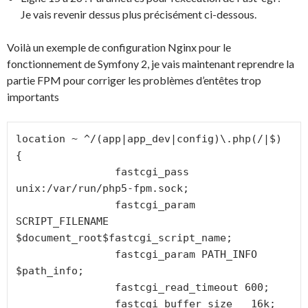
Je vais revenir dessus plus précisément ci-dessous.
Voilà un exemple de configuration Nginx pour le
fonctionnement de Symfony 2, je vais maintenant reprendre la
partie FPM pour corriger les problèmes d’entêtes trop
importants
location ~ ^/(app|app_dev|config)\.php(/|$) 
{

                fastcgi_pass 
unix:/var/run/php5-fpm.sock;

                fastcgi_param 
SCRIPT_FILENAME 
$document_root$fastcgi_script_name;

                fastcgi_param PATH_INFO       
$path_info;

                fastcgi_read_timeout 600;

                fastcgi_buffer_size   16k;
