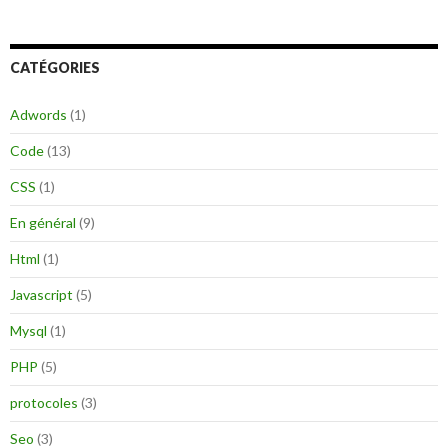
c
h
e
CATÉGORIES
r
c
h
Adwords
(1)
e
r
Code
(13)
:
CSS
(1)
En général
(9)
Html
(1)
Javascript
(5)
Mysql
(1)
PHP
(5)
protocoles
(3)
Seo
(3)