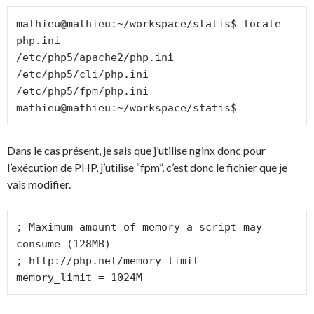
mathieu@mathieu:~/workspace/statis$ locate 
php.ini

/etc/php5/apache2/php.ini

/etc/php5/cli/php.ini

/etc/php5/fpm/php.ini

mathieu@mathieu:~/workspace/statis$
Dans le cas présent, je sais que j’utilise nginx donc pour
l’exécution de PHP, j’utilise “fpm”, c’est donc le fichier que je
vais modifier.
; Maximum amount of memory a script may 
consume (128MB)

; http://php.net/memory-limit

memory_limit = 1024M