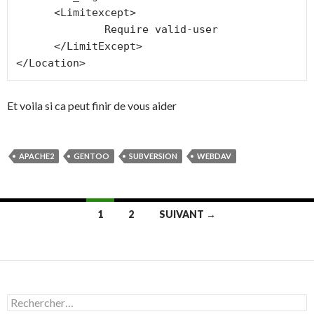
      <Limitexcept>

              Require valid-user

      </LimitExcept>

</Location>
Et voila si ca peut finir de vous aider
APACHE2
GENTOO
SUBVERSION
WEBDAV
1
2
SUIVANT →
Navigation
des
articles
R
e