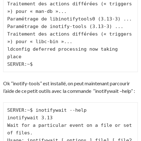
Traitement des actions différées (« triggers 
») pour « man-db »...

Paramétrage de libinotifytools0 (3.13-3) ...

Paramétrage de inotify-tools (3.13-3) ...

Traitement des actions différées (« triggers 
») pour « libc-bin »...

ldconfig deferred processing now taking 
place

SERVER:~$
Ok “inotify-tools” est installé, on peut maintenant parcourir
l’aide de ce petit outils avec la commande “inotifywait –help” :
SERVER:~$ inotifywait --help

inotifywait 3.13

Wait for a particular event on a file or set 
of files.

Usage: inotifywait [ options ] file1 [ file2 