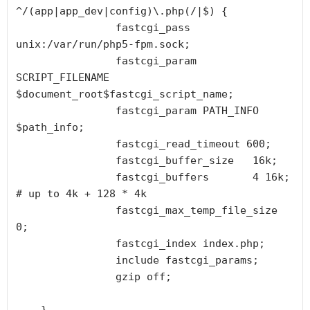
^/(app|app_dev|config)\.php(/|$) {

                fastcgi_pass 
unix:/var/run/php5-fpm.sock;

                fastcgi_param 
SCRIPT_FILENAME 
$document_root$fastcgi_script_name;

                fastcgi_param PATH_INFO       
$path_info;

                fastcgi_read_timeout 600;

                fastcgi_buffer_size   16k;

                fastcgi_buffers       4 16k;  
# up to 4k + 128 * 4k

                fastcgi_max_temp_file_size 
0;

                fastcgi_index index.php;

                include fastcgi_params;

                gzip off;
