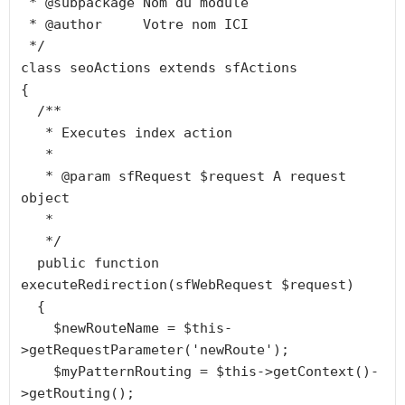
 * @subpackage Nom du module

 * @author     Votre nom ICI

 */

class seoActions extends sfActions

{

  /**

   * Executes index action

   *

   * @param sfRequest $request A request 
object

   *

   */

  public function 
executeRedirection(sfWebRequest $request)

  {

    $newRouteName = $this-
>getRequestParameter('newRoute');

    $myPatternRouting = $this->getContext()-
>getRouting();
