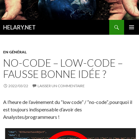
Recherche
HELARY.NET
ALLER
MENU
AU
PRINCI
CONTENU
EN GÉNÉRAL
NO-CODE – LOW-CODE –
FAUSSE BONNE IDÉE ?
2022/03/22
LAISSER UN COMMENTAIRE
A l’heure de l’avènement du “low code” / “no-code”, pourquoi il
est toujours indispensable d’avoir des
Analystes/programmeurs !