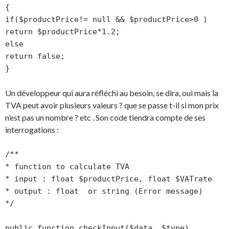
{

if($productPrice!= null && $productPrice>0 )

return $productPrice*1.2;

else

return false;

}
Un développeur qui aura réfléchi au besoin, se dira, oui mais la
TVA peut avoir plusieurs valeurs ? que se passe t-il si mon prix
n’est pas un nombre ? etc . Son code tiendra compte de ses
interrogations :
/**

* function to calculate TVA

* input : float $productPrice, float $VATrate

* output : float  or string (Error message)

*/

public function checkInput($data, $type)
