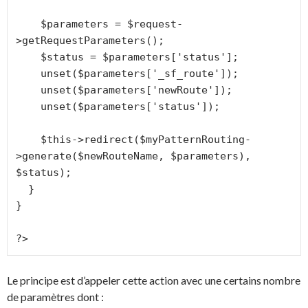
    $parameters = $request-
>getRequestParameters();

    $status = $parameters['status'];

    unset($parameters['_sf_route']);

    unset($parameters['newRoute']);

    unset($parameters['status']);

    $this->redirect($myPatternRouting-
>generate($newRouteName, $parameters), 
$status);

  }

}

?>
Le principe est d’appeler cette action avec une certains nombre
de paramètres dont :