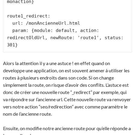
monaction}

route1_redirect:

  url: /monAncienneUrl.html

  param: {module: default, action: 
redirectOldUrl, newRoute: 'route1', status: 
301}
Alors la attention il y a une astuce ! en effet quand on
developpe une application, on est souvent amener à utiliser les
routes à plusieurs endroits dans son code. Si on change
simplement la route, on risque d’avoir des conflits. L’astuce est
donc de créer une nouvelle route “_redirect” par exemple, qui
va répondre sur l’ancienne url. Cette nouvelle route va renvoyer
vers notre action “seo/redirection” avec comme paramètre le
nom de l’ancienne route.
Ensuite, on modifie notre ancienne route pour qu’elle réponde a