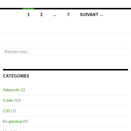
1
2
…
7
SUIVANT →
Navigation
des
articles
R
e
c
h
e
CATÉGORIES
r
c
h
Adwords
(1)
e
r
Code
(13)
:
CSS
(1)
En général
(9)