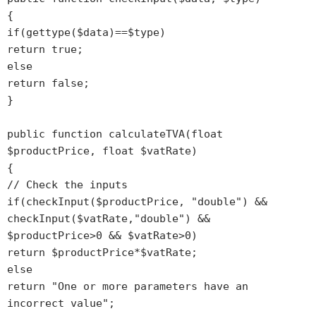
{

if(gettype($data)==$type)

return true;

else 

return false;

}

public function calculateTVA(float 
$productPrice, float $vatRate)

{

// Check the inputs

if(checkInput($productPrice, "double") && 
checkInput($vatRate,"double") && 
$productPrice>0 && $vatRate>0)

return $productPrice*$vatRate;

else

return "One or more parameters have an 
incorrect value";
