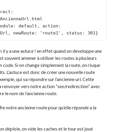
rect:

Url, newRoute: 'route1', status: 301}
n il y a une astuce ! en effet quand on developpe une
st souvent amener à utiliser les routes à plusieurs
n code. Si on change simplement la route, on risque
its. L’astuce est donc de créer une nouvelle route
xemple, qui va répondre sur l’ancienne url. Cette
a renvoyer vers notre action “seo/redirection” avec
 le nom de l’ancienne route.
fie notre ancienne route pour qu’elle réponde a la
 déploie, on vide les caches et le tour est joué