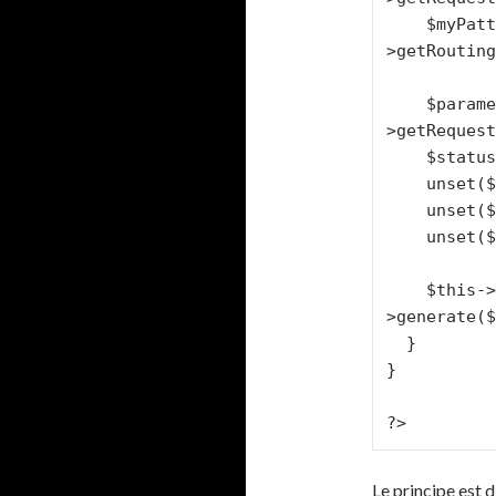
    $myPatternRouting = $this->getContext()-
>getRouting
    $parameters = $request-
>getRequest
    $status = $parameters['status'];

    unset($parameters['_sf_route']);

    unset($parameters['newRoute']);

    unset($parameters['status']);

    $this->redirect($myPatternRouting-
>generate($
  }

}

?>
Le principe est 