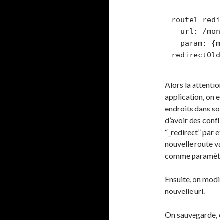
route1_redi
  url: /monAncienneUrl.html

  param: {module: default, action: 
redirectOld
Alors la attentio
application, on e
endroits dans so
d’avoir des confl
“_redirect” par e
nouvelle route v
comme paramètre
Ensuite, on modi
nouvelle url.
On sauvegarde, on