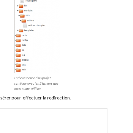
L’arborescence d’un projet
symfony avec les 2 fichiers que
nous allons utiliser.
nsérer pour effectuer la redirection.