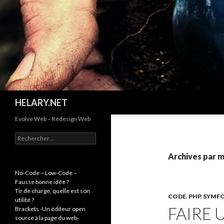
Recherche
HELARY.NET
Evolve Web – Redesign Web
R
e
c
Archives par m
h
e
No-Code – Low-Code –
r
Fausse bonne idée ?
c
Tir de charge, quelle est son
CODE
,
PHP
,
SYMF
h
utilité ?
FAIRE 
e
Brackets -Un éditeur open
r
source à la page du web-