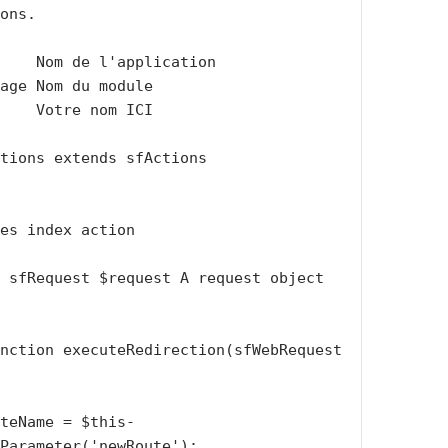
tions extends sfActions

Parameter('newRoute');
