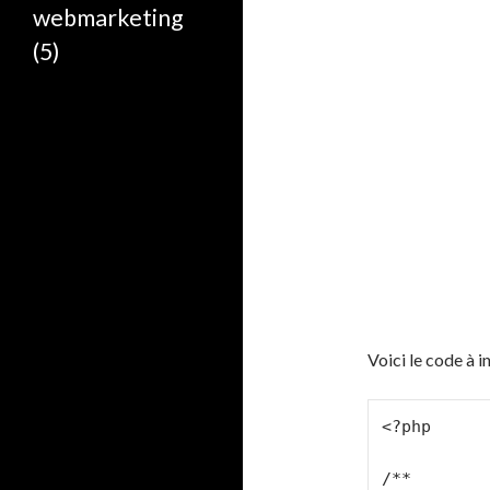
webmarketing
(5)
Voici le code à i
<?php

/**
