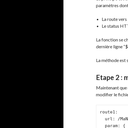
paramètres dont
La route vers
Le status HTT
La fonction se ch
dernière ligne “$
La méthode est s
Etape 2 : m
Maintenant que no
modifier le fich
route1:

  url: /MaNouvelleUrl.html

  param: { module: monmodule, action: monaction}
