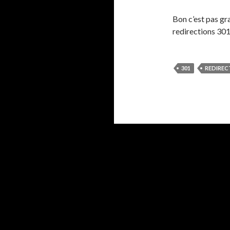
Bon c’est pas g
redirections 301
301
REDIREC