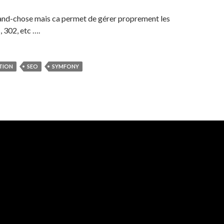
rand-chose mais ca permet de gérer proprement les
, 302, etc ….
TION
SEO
SYMFONY