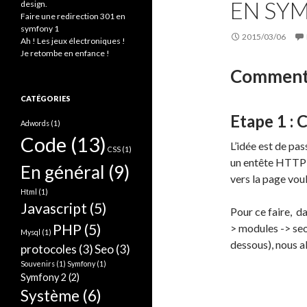
EN SY
design.
:
Faire une redirection 301 en
symfony 1
2015/03/06
Ah ! Les jeux électroniques !
Je retombe en enfance !
Comment f
CATÉGORIES
Etape 1 : 
Adwords
(1)
Code
(13)
L’idée est de pa
CSS
(1)
un entête HTTP a
En général
(9)
vers la page vou
Html
(1)
Javascript
(5)
Pour ce faire, d
PHP
(5)
> modules -> seo
Mysql
(1)
dessous), nous al
protocoles
(3)
Seo
(3)
Souvenirs
(1)
Symfony
(1)
Symfony 2
(2)
Système
(6)