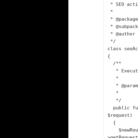
 * SEO actions.

 *

 * @package    Nom de l'application

 * @subpackage Nom du module

 * @author     Votre nom ICI

 */

class seoAc
{

  /**

   * Executes index action

   *

   * @param sfRequest $request A request object

   *

   */

  public function executeRedirection(sfWebRequest 
$request)

  {

    $newRouteName = $this-
>getRequest