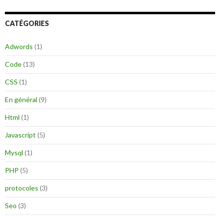
h
e
CATÉGORIES
r
c
h
Adwords
(1)
e
r
Code
(13)
:
CSS
(1)
En général
(9)
Html
(1)
Javascript
(5)
Mysql
(1)
PHP
(5)
protocoles
(3)
Seo
(3)