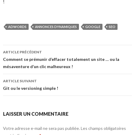
!
ADWORDS
ANNONCES DYNAMIQUES
GOOGLE
SEO
ARTICLE PRÉCÉDENT
Navigation
Comment se prémunir d’effacer totalement un site … ou la
mésaventure d’un clic malheureux !
des
articles
ARTICLE SUIVANT
Git ou le versioning simple !
LAISSER UN COMMENTAIRE
Votre adresse e-mail ne sera pas publiée.
Les champs obligatoires