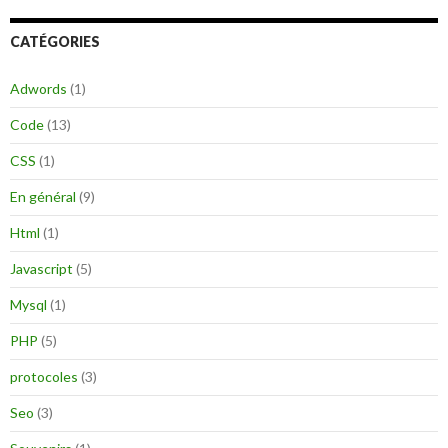
h
e
CATÉGORIES
r
c
h
Adwords
(1)
e
r
Code
(13)
:
CSS
(1)
En général
(9)
Html
(1)
Javascript
(5)
Mysql
(1)
PHP
(5)
protocoles
(3)
Seo
(3)