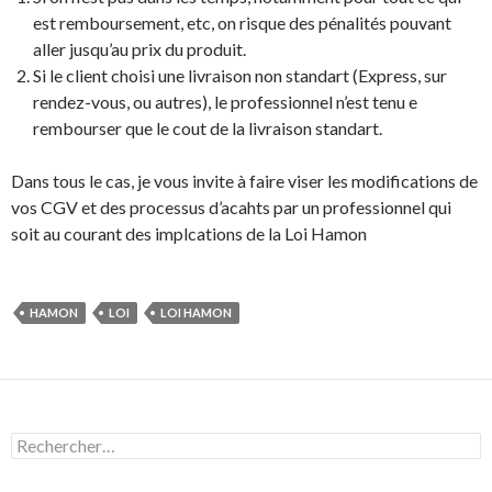
est remboursement, etc, on risque des pénalités pouvant
aller jusqu’au prix du produit.
Si le client choisi une livraison non standart (Express, sur
rendez-vous, ou autres), le professionnel n’est tenu e
rembourser que le cout de la livraison standart.
Dans tous le cas, je vous invite à faire viser les modifications de
vos CGV et des processus d’acahts par un professionnel qui
soit au courant des implcations de la Loi Hamon
HAMON
LOI
LOI HAMON
R
e
c