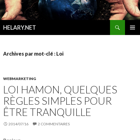
Recherche
HELARY.NET
ALLER
MENU
AU
PRINCI
CONTENU
Archives par mot-clé : Loi
WEBMARKETING
LOI HAMON, QUELQUES
RÈGLES SIMPLES POUR
ÊTRE TRANQUILLE
2014/07/16
2 COMMENTAIRES